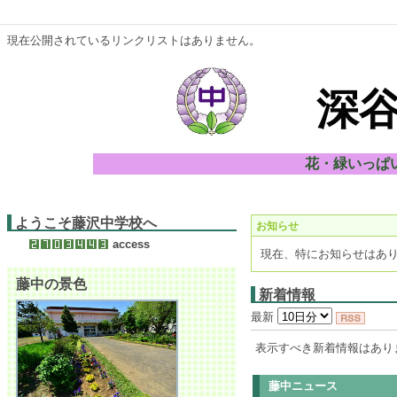
現在公開されているリンクリストはありません。
深
花・緑いっぱ
ようこそ藤沢中学校へ
お知らせ
access
現在、特にお知らせはあ
藤中の景色
新着情報
最新
表示すべき新着情報はあり
藤中ニュース