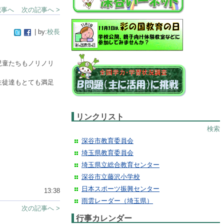
記事へ
次の記事へ >
| by:
校長
。
児童たちもノリノリ
生徒達もとても満足
リンクリスト
検索
深谷市教育委員会
埼玉県教育委員会
埼玉県立総合教育センター
深谷市立藤沢小学校
日本スポーツ振興センター
13:38
雨雲レーダー（埼玉県）
次の記事へ >
行事カレンダー