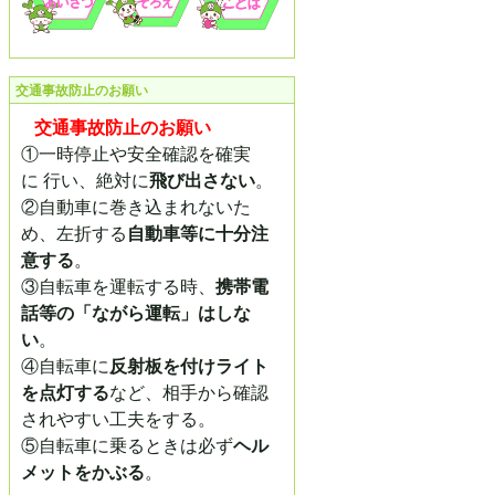
交通事故防止のお願い
交通事故防止のお願い
①一時停止や安全確認を確実
に 行い、絶対に
飛び出さない
。
②自動車に巻き込まれないた
め、左折する
自動車等に十分注
意する
。
③自転車を運転する時、
携帯電
話等の「ながら運転」はしな
い
。
④自転車に
反射板を付けライト
を点灯する
など、相手から確認
されやすい工夫をす
る。
⑤自転車に乗るときは必ず
ヘル
メットをかぶる
。