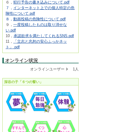
６，
犯行予告の書き込みについて.pdf
７，
インターネット上での個人特定の危
険性について.pdf
８，
動画投稿の危険性について.pdf
９，
一度投稿したものは取り消せな
い.pdf
10，
承認欲求を満たしてくれるSNS.pdf
11，
「立志と忠恕の安心ふっかネッ
ト」.pdf
オンライン状況
オンラインユーザー
1人
深谷の子「６つの誓い」