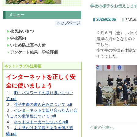
学校の様子をお伝えしま
メニュー
2026/02/06
どれみ
トップページ
校長あいさつ
２月６日（金）、小中
学校案内
鬼滅の刃やとなりのト
でした。
いじめ防止基本方針
小学生の指揮者体験な
アンケート結果・学校評価
そうでした。
ネットトラブル注意報
インターネットを正しく安
全に使いましょう
１，
ID・パスワードの取り扱いについ
て.pdf
２，
誹謗中傷の書き込みについて.pdf
３，
インターネットで知り合った人と会
うことの危険性について.pdf
４，
ネットストーカーについて.pdf
< 前の記事へ
５，
よく見かける問題のある画像の投
稿.pdf