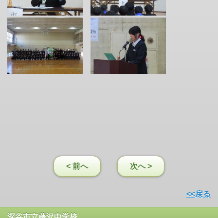
< 前へ
次へ >
<<戻る
深谷市立藤沢中学校